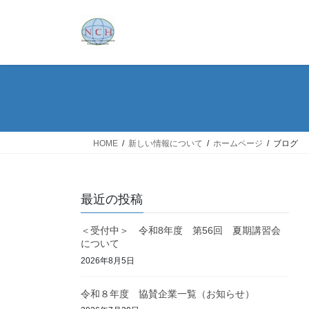
コ
ナ
ン
ビ
テ
ゲ
ン
ー
ツ
シ
へ
ョ
ス
ン
キ
に
ッ
移
HOME
新しい情報について
ホームページ
ブログ
プ
動
最近の投稿
＜受付中＞ 令和8年度 第56回 夏期講習会
について
2026年8月5日
令和８年度 協賛企業一覧（お知らせ）