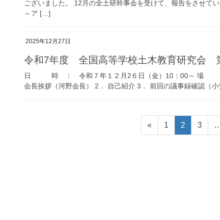
ございました。 12月の全土研幹事会を受けて、報告をさせて
～ア […]
2025年12月27日
令和7年度 全国高等学校土木教育研究会 
日 時 ： 令和７年１２月2６日（金）10：00～ 場 
会長挨拶（河野会長） 2． 自己紹介 3． 前回の議事録確認（小
投
固
固
固
«
1
2
3
稿
定
定
定
ペ
ペ
ペ
の
ー
ー
ー
ペ
ジ
ジ
ジ
ー
ジ