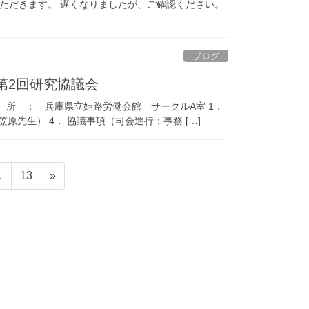
いただきます。 遅くなりましたが、ご確認ください。
ブログ
第2回研究協議会
所 ： 兵庫県立姫路労働会館 サークルA室 1．
笠原先生） 4． 協議事項（司会進行：事務 […]
固
…
13
»
定
ペ
ー
ジ