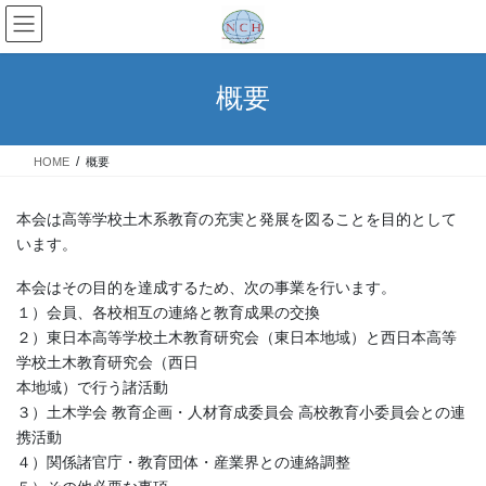
コ
ナ
ン
ビ
テ
ゲ
ン
ー
概要
ツ
シ
へ
ョ
ス
ン
HOME
概要
キ
に
ッ
移
プ
動
本会は高等学校土木系教育の充実と発展を図ることを目的として
います。
本会はその目的を達成するため、次の事業を行います。
１）会員、各校相互の連絡と教育成果の交換
２）東日本高等学校土木教育研究会（東日本地域）と西日本高等
学校土木教育研究会（西日
本地域）で行う諸活動
３）土木学会 教育企画・人材育成委員会 高校教育小委員会との連
携活動
４）関係諸官庁・教育団体・産業界との連絡調整